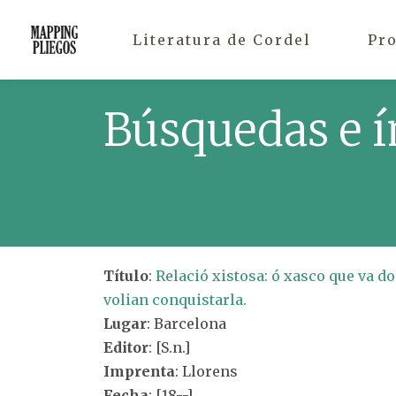
Literatura de Cordel
Pr
Búsquedas e í
Título
:
Relació xistosa: ó xasco que va d
volian conquistarla.
Lugar
: Barcelona
Editor
: [S.n.]
Imprenta
: Llorens
Fecha
: [18--]