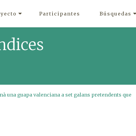
oyecto
Participantes
Búsquedas
ndices
onà una guapa valenciana a set galans pretendents que