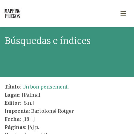
Búsquedas e índices
Título
:
Un bon pensement.
Lugar
: [Palma]
Editor
: [S.n.]
Imprenta
: Bartolomé Rotger
Fecha
: [18--]
Páginas
: [4] p.