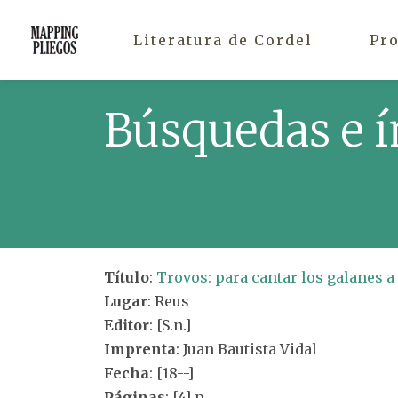
Literatura de Cordel
Pr
Búsquedas e í
Título
:
Trovos: para cantar los galanes a
Lugar
: Reus
Editor
: [S.n.]
Imprenta
: Juan Bautista Vidal
Fecha
: [18--]
Páginas
: [4] p.