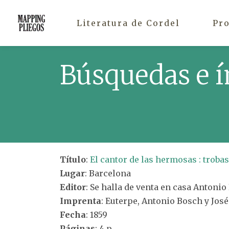
Literatura de Cordel
Pr
Búsquedas e í
Título
:
El cantor de las hermosas : troba
Lugar
: Barcelona
Editor
: Se halla de venta en casa Antonio
Imprenta
: Euterpe, Antonio Bosch y Jos
Fecha
: 1859
Páginas
: 4 p.