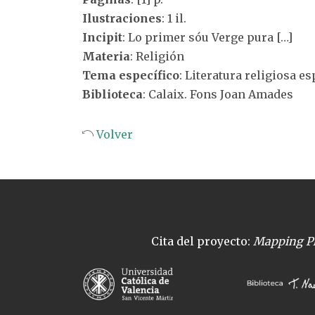
Ilustraciones
: 1 il.
Incipit
: Lo primer sóu Verge pura […]
Materia
: Religión
Tema específico
: Literatura religiosa 
Biblioteca
: Calaix. Fons Joan Amades
Volver
Cita del proyecto:
Mapping Pl