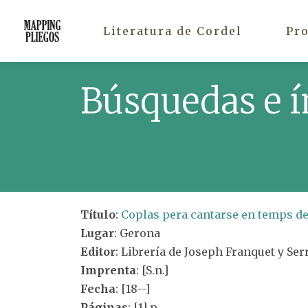
Literatura de Cordel
Pr
Búsquedas e í
Título
:
Coplas pera cantarse en temps de
Lugar
: Gerona
Editor
: Librería de Joseph Franquet y Serr
Imprenta
: [S.n.]
Fecha
: [18--]
Páginas
: [1] p.