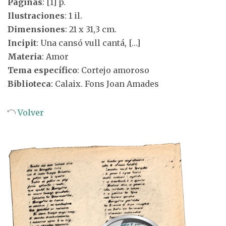
Páginas
: [1] p.
Ilustraciones
: 1 il.
Dimensiones
: 21 x 31,3 cm.
Incipit
: Una cansó vull cantá, […]
Materia
: Amor
Tema específico
: Cortejo amoroso
Biblioteca
: Calaix. Fons Joan Amades
Volver