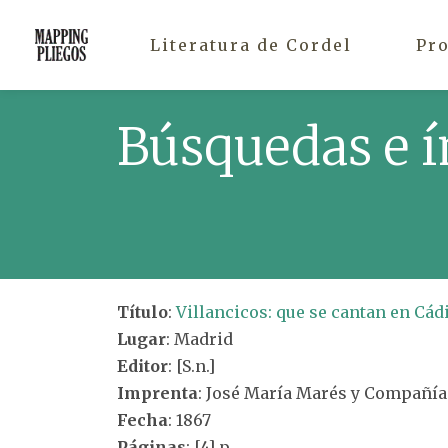
Literatura de Cordel
Pr
Búsquedas e í
Título
:
Villancicos: que se cantan en Cád
Lugar
: Madrid
Editor
: [S.n.]
Imprenta
: José María Marés y Compañía
Fecha
: 1867
Páginas
: [4] p.