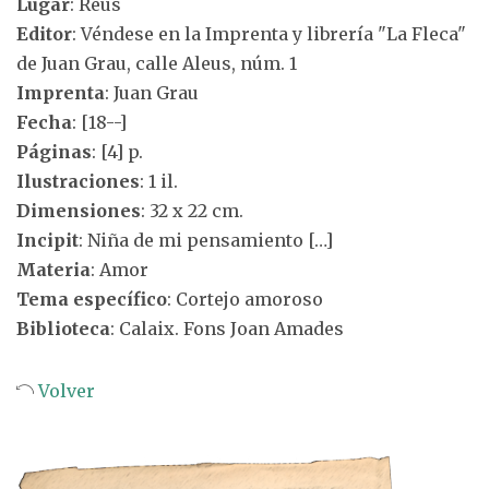
Lugar
: Reus
Editor
: Véndese en la Imprenta y librería "La Fleca"
de Juan Grau, calle Aleus, núm. 1
Imprenta
: Juan Grau
Fecha
: [18--]
Páginas
: [4] p.
Ilustraciones
: 1 il.
Dimensiones
: 32 x 22 cm.
Incipit
: Niña de mi pensamiento […]
Materia
: Amor
Tema específico
: Cortejo amoroso
Biblioteca
: Calaix. Fons Joan Amades
Volver