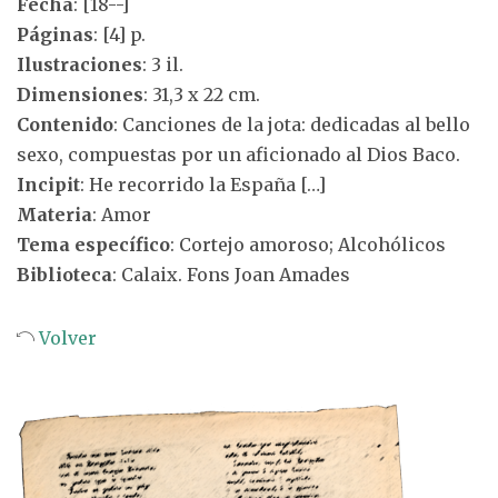
Fecha
: [18--]
Páginas
: [4] p.
Ilustraciones
: 3 il.
Dimensiones
: 31,3 x 22 cm.
Contenido
: Canciones de la jota: dedicadas al bello
sexo, compuestas por un aficionado al Dios Baco.
Incipit
: He recorrido la España […]
Materia
: Amor
Tema específico
: Cortejo amoroso; Alcohólicos
Biblioteca
: Calaix. Fons Joan Amades
Volver