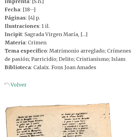
Imprenta
: [S.n.]
Fecha
: [18--]
Páginas
: [4] p.
Ilustraciones
: 1 il.
Incipit
: Sagrada Virgen María, […]
Materia
: Crimen
Tema específico
: Matrimonio arreglado; Crímenes
de pasión; Parricidio; Delito; Cristianismo; Islam
Biblioteca
: Calaix. Fons Joan Amades
Volver