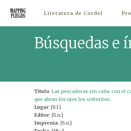
Literatura de Cordel
Pr
Búsquedas e í
Título
:
Las pescadoras sin caña: con el c
que abran los ojos los solteritos.
Lugar
: [S.l.]
Editor
: [S.n.]
Imprenta
: [S.n.]
Fecha
: [18--]