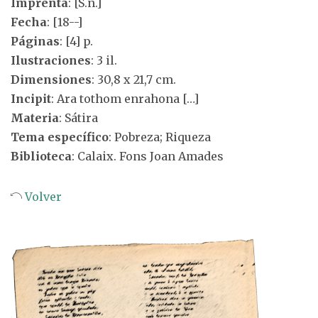
Imprenta
: [S.n.]
Fecha
: [18--]
Páginas
: [4] p.
Ilustraciones
: 3 il.
Dimensiones
: 30,8 x 21,7 cm.
Incipit
: Ara tothom enrahona […]
Materia
: Sátira
Tema específico
: Pobreza; Riqueza
Biblioteca
: Calaix. Fons Joan Amades
Volver