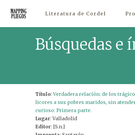
Literatura de Cordel
Pr
Búsquedas e í
Título
:
Verdadera relación: de los trági
licores a sus pobres maridos, sin atender
curioso: Primera parte.
Lugar
: Valladolid
Editor
: [S.n.]
Imprenta
: Santarén