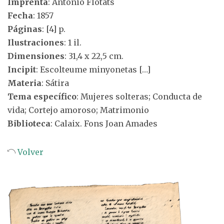
Imprenta
: Antonio Flotats
Fecha
: 1857
Páginas
: [4] p.
Ilustraciones
: 1 il.
Dimensiones
: 31,4 x 22,5 cm.
Incipit
: Escolteume minyonetas […]
Materia
: Sátira
Tema específico
: Mujeres solteras; Conducta de
vida; Cortejo amoroso; Matrimonio
Biblioteca
: Calaix. Fons Joan Amades
Volver