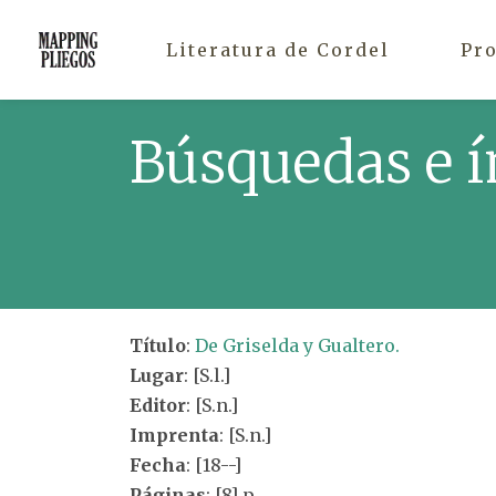
Literatura de Cordel
Pr
Búsquedas e í
Título
:
De Griselda y Gualtero.
Lugar
: [S.l.]
Editor
: [S.n.]
Imprenta
: [S.n.]
Fecha
: [18--]
Páginas
: [8] p.