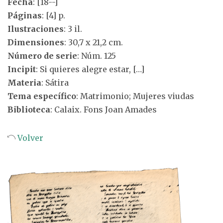
Fecha
: [18--]
Páginas
: [4] p.
Ilustraciones
: 3 il.
Dimensiones
: 30,7 x 21,2 cm.
Número de serie
: Núm. 125
Incipit
: Si quieres alegre estar, […]
Materia
: Sátira
Tema específico
: Matrimonio; Mujeres viudas
Biblioteca
: Calaix. Fons Joan Amades
Volver