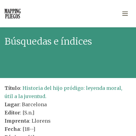
Búsquedas e índices
Título
:
Historia del hijo pródigo: leyenda moral,
útil a la juventud.
Lugar
: Barcelona
Editor
: [S.n.]
Imprenta
: Llorens
Fecha
: [18--]