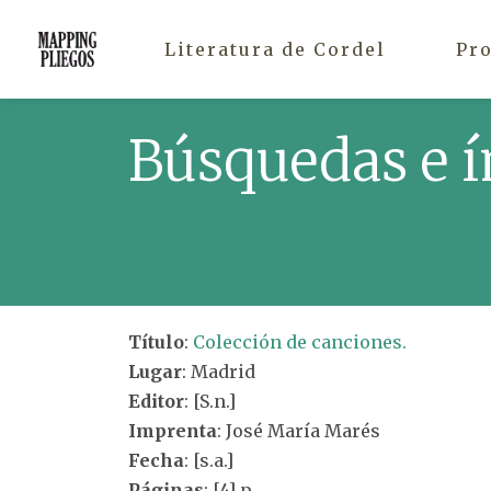
Literatura de Cordel
Pr
Búsquedas e í
Título
:
Colección de canciones.
Lugar
: Madrid
Editor
: [S.n.]
Imprenta
: José María Marés
Fecha
: [s.a.]
Páginas
: [4] p.