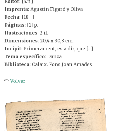
Editor
: [S.n.]
Imprenta
: Agustín Figaró y Oliva
Fecha
: [18--]
Páginas
: [1] p.
Ilustraciones
: 2 il.
Dimensiones
: 20,4 x 30,3 cm.
Incipit
: Primerament, es a dir, que […]
Tema específico
: Danza
Biblioteca
: Calaix. Fons Joan Amades
Volver