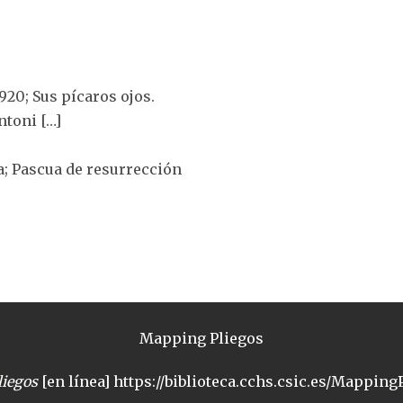
920; Sus pícaros ojos.
Antoni […]
a; Pascua de resurrección
Mapping Pliegos
iegos
[en línea] https://biblioteca.cchs.csic.es/MappingP