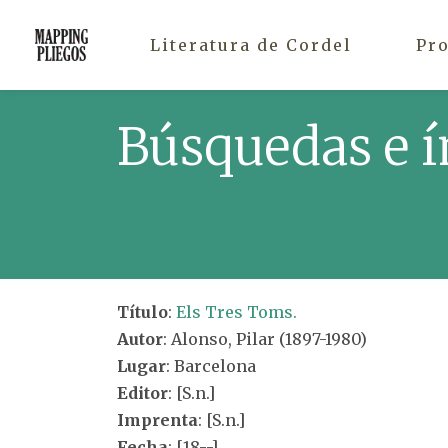
Literatura de Cordel
Pr
Búsquedas e í
Título
:
Els Tres Toms.
Autor
: Alonso, Pilar (1897-1980)
Lugar
: Barcelona
Editor
: [S.n.]
Imprenta
: [S.n.]
Fecha
: [18--]