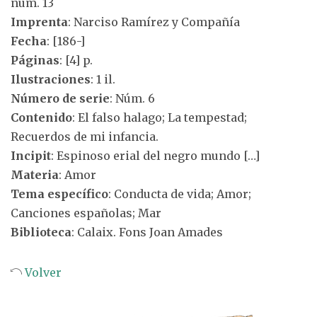
núm. 13
Imprenta
: Narciso Ramírez y Compañía
Fecha
: [186-]
Páginas
: [4] p.
Ilustraciones
: 1 il.
Número de serie
: Núm. 6
Contenido
: El falso halago; La tempestad;
Recuerdos de mi infancia.
Incipit
: Espinoso erial del negro mundo […]
Materia
: Amor
Tema específico
: Conducta de vida; Amor;
Canciones españolas; Mar
Biblioteca
: Calaix. Fons Joan Amades
Volver