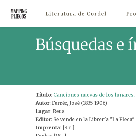
Literatura de Cordel
Pr
Búsquedas e í
Título
:
Canciones nuevas de los lunares.
Autor
: Ferrér, José (1835-1906)
Lugar
: Reus
Editor
: Se vende en la Librería "La Fleca"
Imprenta
: [S.n.]
Fecha
: [18--]