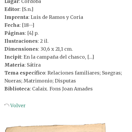
Lugar
: Córdoba
Editor
: [S.n.]
Imprenta
: Luis de Ramos y Coria
Fecha
: [18--]
Páginas
: [4] p.
Ilustraciones
: 2 il.
Dimensiones
: 30,6 x 21,1 cm.
Incipit
: En la campaña del chasco, […]
Materia
: Sátira
Tema específico
: Relaciones familiares; Suegras;
Nueras; Matrimonio; Disputas
Biblioteca
: Calaix. Fons Joan Amades
Volver