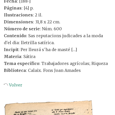
Fecha
: [188-]
Páginas
: [4] p.
Ilustraciones
: 2 il.
Dimensiones
: 31,8 x 22 cm.
Número de serie
: Núm. 600
Contenido
: Sas reputacions judicades a la moda
d'el dia: lletrilla satírica.
Incipit
: Per lleurá s'ha de masté […]
Materia
: Sátira
Tema específico
: Trabajadores agrícolas; Riqueza
Biblioteca
: Calaix. Fons Joan Amades
Volver