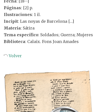
Fecha
: [18--]
Páginas
: [2] p.
Ilustraciones
: 1 il.
Incipit
: Las noyas de Barcelona […]
Materia
: Sátira
Tema específico
: Soldados; Guerra; Mujeres
Biblioteca
: Calaix. Fons Joan Amades
Volver