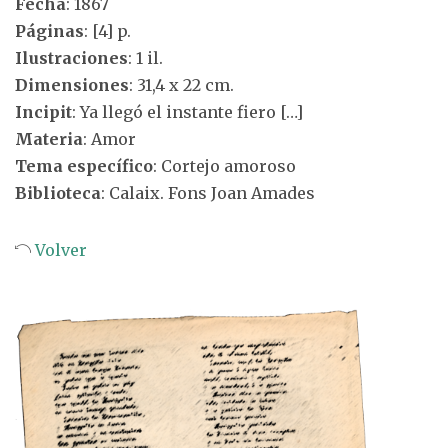
Fecha
: 1867
Páginas
: [4] p.
Ilustraciones
: 1 il.
Dimensiones
: 31,4 x 22 cm.
Incipit
: Ya llegó el instante fiero […]
Materia
: Amor
Tema específico
: Cortejo amoroso
Biblioteca
: Calaix. Fons Joan Amades
Volver