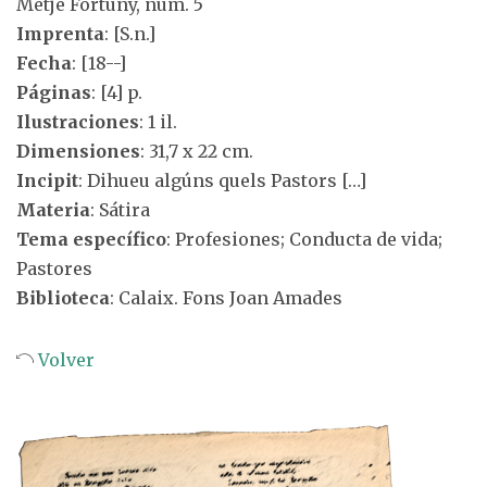
Metje Fortuny, núm. 5
Imprenta
: [S.n.]
Fecha
: [18--]
Páginas
: [4] p.
Ilustraciones
: 1 il.
Dimensiones
: 31,7 x 22 cm.
Incipit
: Dihueu algúns quels Pastors […]
Materia
: Sátira
Tema específico
: Profesiones; Conducta de vida;
Pastores
Biblioteca
: Calaix. Fons Joan Amades
Volver