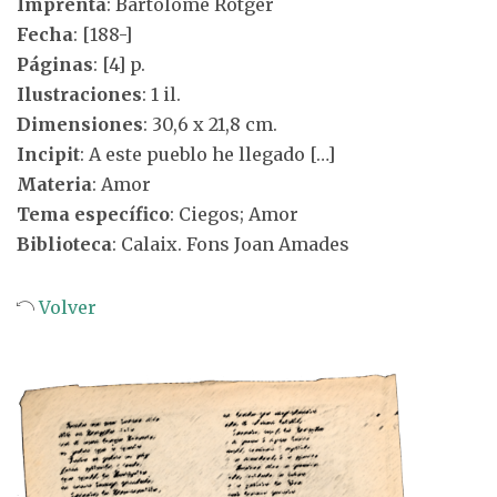
Imprenta
: Bartolomé Rotger
Fecha
: [188-]
Páginas
: [4] p.
Ilustraciones
: 1 il.
Dimensiones
: 30,6 x 21,8 cm.
Incipit
: A este pueblo he llegado […]
Materia
: Amor
Tema específico
: Ciegos; Amor
Biblioteca
: Calaix. Fons Joan Amades
Volver