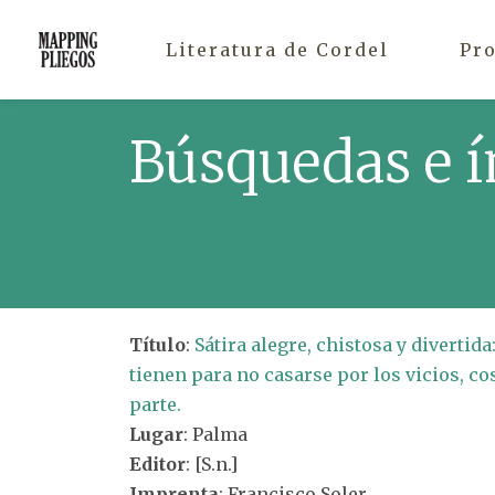
Literatura de Cordel
Pr
Búsquedas e í
Título
:
Sátira alegre, chistosa y divertid
tienen para no casarse por los vicios, c
parte.
Lugar
: Palma
Editor
: [S.n.]
Imprenta
: Francisco Soler