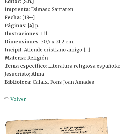
Editor
: [S.n.]
Imprenta
: Dámaso Santaren
Fecha
: [18--]
Páginas
: [4] p.
Ilustraciones
: 1 il.
Dimensiones
: 30,5 x 21,2 cm.
Incipit
: Atiende cristiano amigo […]
Materia
: Religión
Tema específico
: Literatura religiosa española;
Jesucristo; Alma
Biblioteca
: Calaix. Fons Joan Amades
Volver