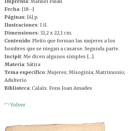
Imprenta
: Manuel Palau
Fecha
: [18--]
Páginas
: [4] p.
Ilustraciones
: 1 il.
Dimensiones
: 32,2 x 22,1 cm.
Contenido
: Pleito que forman las mujeres a los
hombres que se niegan a casarse. Segunda parte.
Incipit
: Me dicen algunos simples […]
Materia
: Sátira
Tema específico
: Mujeres; Misoginia; Matrimonio;
Adulterio
Biblioteca
: Calaix. Fons Joan Amades
Volver