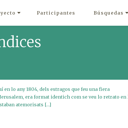
oyecto
Participantes
Búsquedas
ndices
í en lo any 1804, dels estragos que feu una fiera
Jerusalem, era format identich com se veu lo retrato en 
estaban atemorisats […]