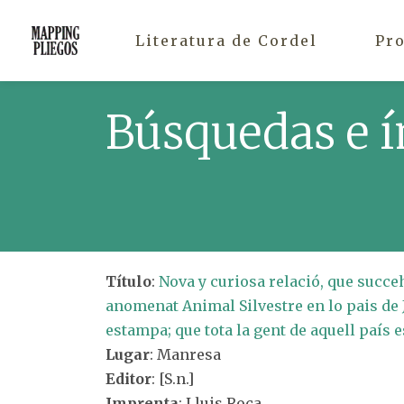
Literatura de Cordel
Pr
Búsquedas e í
Título
:
Nova y curiosa relació, que succeh
anomenat Animal Silvestre en lo pais de 
estampa; que tota la gent de aquell país 
Lugar
: Manresa
Editor
: [S.n.]
Imprenta
: Lluis Roca