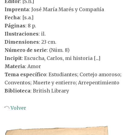
Editor
: [S.n.]
Imprenta
: José María Marés y Compañía
Fecha
: [s.a.]
Páginas
: 8 p.
Ilustraciones
: il.
Dimensiones
: 23 cm.
Número de serie
: (Núm. 8)
Incipit
: Escucha, Carlos, mi historia [...]
Materia
: Amor
Tema específico
: Estudiantes; Cortejo amoroso;
Conventos; Muerte y entierro; Arrepentimiento
Biblioteca
: British Library
Volver