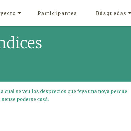
oyecto
Participantes
Búsquedas
ndices
la cual se veu los desprecios que feya una noya perque
a sense poderse casá.