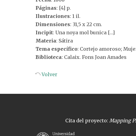
Páginas
: [4] p.
Ilustraciones
: 1 il.
Dimensiones
: 31,5 x 22 cm.
Incipit
: Una noya mol bunica […]
Materia
: Sátira
Tema específico
: Cortejo amoroso; Muje
Biblioteca
: Calaix. Fons Joan Amades
Volver
Cita del proyecto:
Mapping Pl