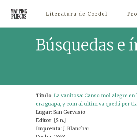
Literatura de Cordel
Pr
Búsquedas e í
Título
:
La vanitosa: Canso mol alegre en 
era guapa, y com al ultim va quedá per ti
Lugar
: San Gervasio
Editor
: [S.n.]
Imprenta
: J. Blanchar
Fecha
: 1868