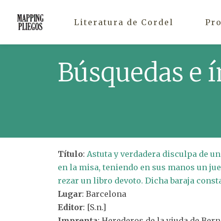
Literatura de Cordel
Pr
Búsquedas e í
Título
:
Astuta y verdadera disculpa de u
en la misa, teniendo en sus manos un ju
rezar un libro devoto. Dicha baraja consta
Lugar
: Barcelona
Editor
: [S.n.]
Imprenta
: Herederos de la viuda de Ber