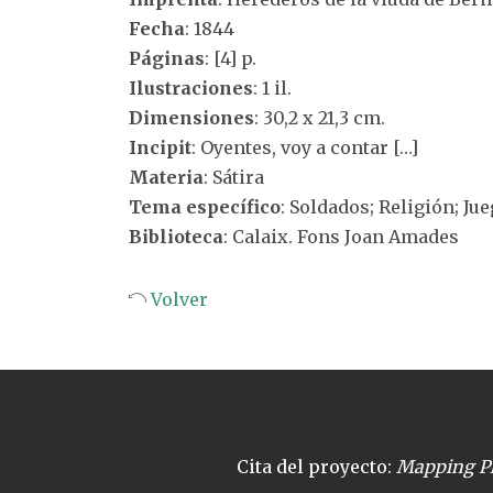
Fecha
: 1844
Páginas
: [4] p.
Ilustraciones
: 1 il.
Dimensiones
: 30,2 x 21,3 cm.
Incipit
: Oyentes, voy a contar […]
Materia
: Sátira
Tema específico
: Soldados; Religión; Ju
Biblioteca
: Calaix. Fons Joan Amades
Volver
Cita del proyecto:
Mapping Pl