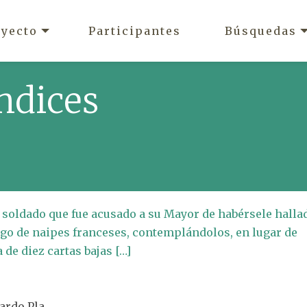
oyecto
Participantes
Búsquedas
ndices
n soldado que fue acusado a su Mayor de habérsele halla
ego de naipes franceses, contemplándolos, en lugar de
 de diez cartas bajas […]
nardo Pla