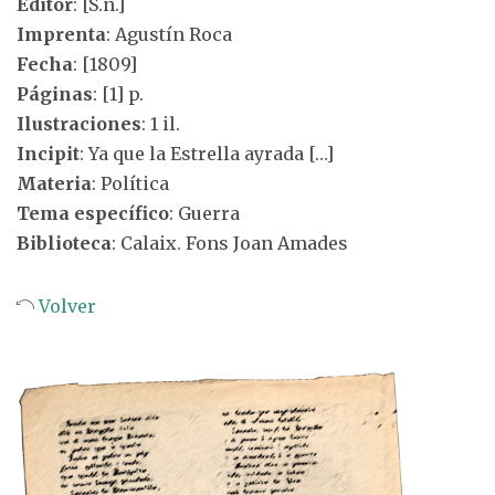
Editor
: [S.n.]
Imprenta
: Agustín Roca
Fecha
: [1809]
Páginas
: [1] p.
Ilustraciones
: 1 il.
Incipit
: Ya que la Estrella ayrada […]
Materia
: Política
Tema específico
: Guerra
Biblioteca
: Calaix. Fons Joan Amades
Volver