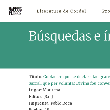
Literatura de Cordel
Pr
Búsquedas e í
Título
:
Coblas en que se declara las grans
Sarral, que per voluntat Divina fou conver
Lugar
: Manresa
Editor
: [S.n.]
Imprenta
: Pablo Roca
Fecha
: [18--]