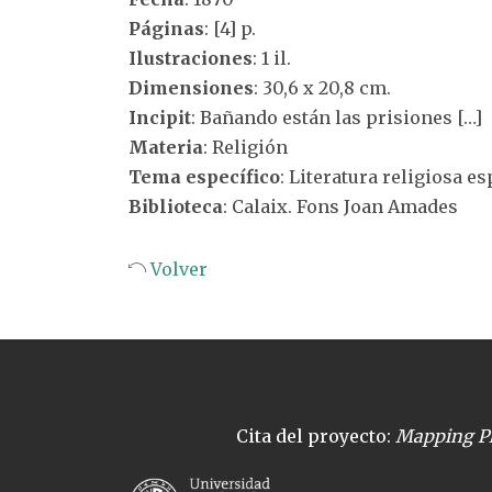
Páginas
: [4] p.
Ilustraciones
: 1 il.
Dimensiones
: 30,6 x 20,8 cm.
Incipit
: Bañando están las prisiones […]
Materia
: Religión
Tema específico
: Literatura religiosa e
Biblioteca
: Calaix. Fons Joan Amades
Volver
Cita del proyecto:
Mapping Pl