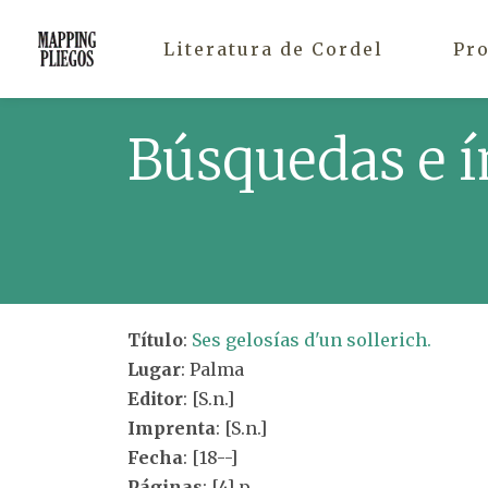
Literatura de Cordel
Pr
Búsquedas e í
Título
:
Ses gelosías d'un sollerich.
Lugar
: Palma
Editor
: [S.n.]
Imprenta
: [S.n.]
Fecha
: [18--]
Páginas
: [4] p.