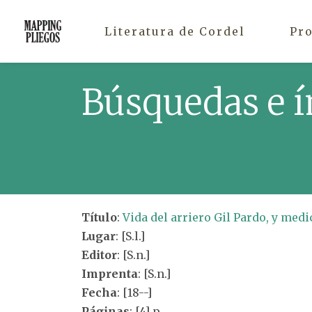
Literatura de Cordel
Pr
Búsquedas e í
Título
:
Vida del arriero Gil Pardo, y med
Lugar
: [S.l.]
Editor
: [S.n.]
Imprenta
: [S.n.]
Fecha
: [18--]
Páginas
: [4] p.