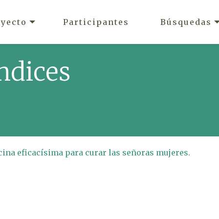
oyecto
Participantes
Búsquedas
ndices
icina eficacísima para curar las señoras mujeres.