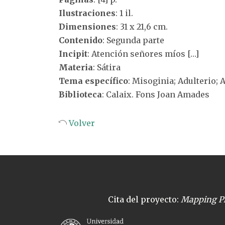
Ilustraciones
: 1 il.
Dimensiones
: 31 x 21,6 cm.
Contenido
: Segunda parte
Incipit
: Atención señores míos […]
Materia
: Sátira
Tema específico
: Misoginia; Adulterio; 
Biblioteca
: Calaix. Fons Joan Amades
Volver
Cita del proyecto:
Mapping Pl