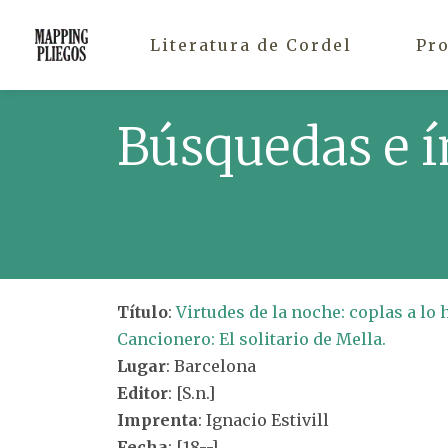
Literatura de Cordel
Pr
Búsquedas e í
Título
:
Virtudes de la noche: coplas a l
Cancionero: El solitario de Mella.
Lugar
: Barcelona
Editor
: [S.n.]
Imprenta
: Ignacio Estivill
Fecha
: [18--]