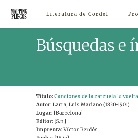
Literatura de Cordel
Pr
Búsquedas e í
Título
:
Canciones de la zarzuela la vuelt
Autor
: Larra, Luis Mariano (1830-1901)
Lugar
: [Barcelona]
Editor
: [S.n.]
Imprenta
: Víctor Berdós
Fecha
: [1875]