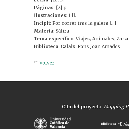
Páginas
: [2] p.
Ilustraciones
: 1 il.
Incipit
: Por correr tras la galera […]
Materia
: Sátira
Tema específico
: Viajes; Animales; Zarz
Biblioteca
: Calaix. Fons Joan Amades
Volver
Cita del proyecto:
Mapping Pl