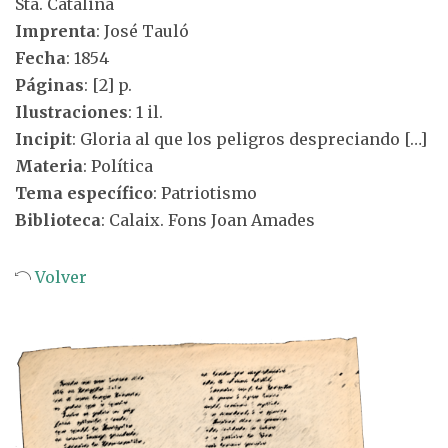
Sta. Catalina
Imprenta
: José Tauló
Fecha
: 1854
Páginas
: [2] p.
Ilustraciones
: 1 il.
Incipit
: Gloria al que los peligros despreciando […]
Materia
: Política
Tema específico
: Patriotismo
Biblioteca
: Calaix. Fons Joan Amades
Volver