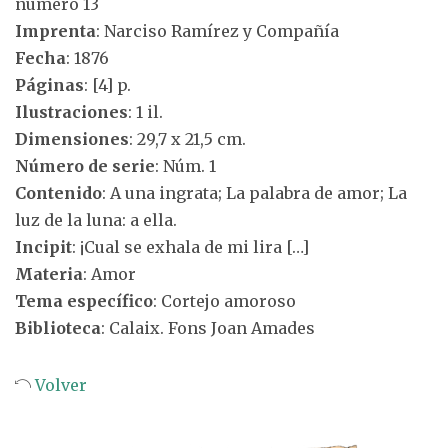
número 13
Imprenta
: Narciso Ramírez y Compañía
Fecha
: 1876
Páginas
: [4] p.
Ilustraciones
: 1 il.
Dimensiones
: 29,7 x 21,5 cm.
Número de serie
: Núm. 1
Contenido
: A una ingrata; La palabra de amor; La
luz de la luna: a ella.
Incipit
: ¡Cual se exhala de mi lira […]
Materia
: Amor
Tema específico
: Cortejo amoroso
Biblioteca
: Calaix. Fons Joan Amades
Volver