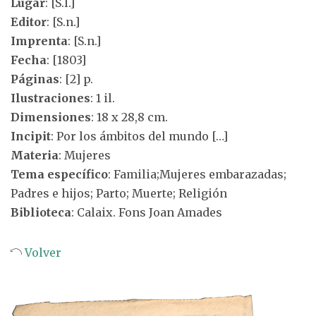
Lugar
: [S.l.]
Editor
: [S.n.]
Imprenta
: [S.n.]
Fecha
: [1803]
Páginas
: [2] p.
Ilustraciones
: 1 il.
Dimensiones
: 18 x 28,8 cm.
Incipit
: Por los ámbitos del mundo […]
Materia
: Mujeres
Tema específico
: Familia;Mujeres embarazadas;
Padres e hijos; Parto; Muerte; Religión
Biblioteca
: Calaix. Fons Joan Amades
Volver