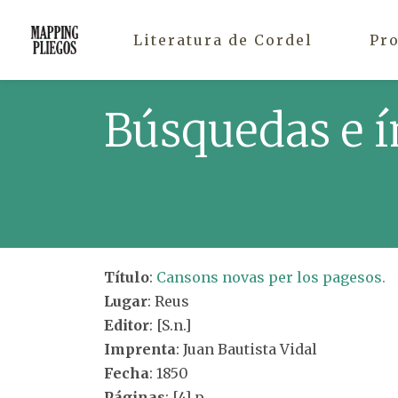
Literatura de Cordel
Pr
Búsquedas e í
Título
:
Cansons novas per los pagesos.
Lugar
: Reus
Editor
: [S.n.]
Imprenta
: Juan Bautista Vidal
Fecha
: 1850
Páginas
: [4] p.