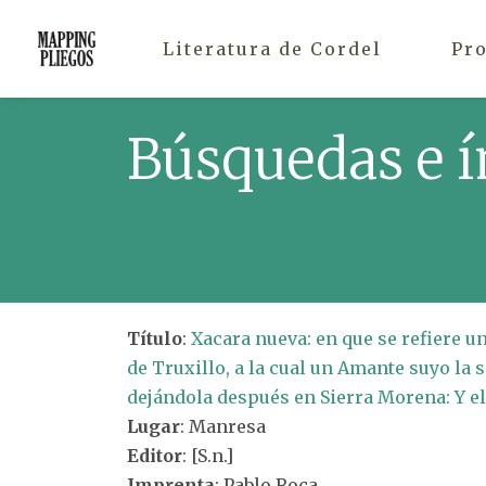
Literatura de Cordel
Pr
Búsquedas e í
Título
:
Xacara nueva: en que se refiere u
de Truxillo, a la cual un Amante suyo la
dejándola después en Sierra Morena: Y el
Lugar
: Manresa
Editor
: [S.n.]
Imprenta
: Pablo Roca