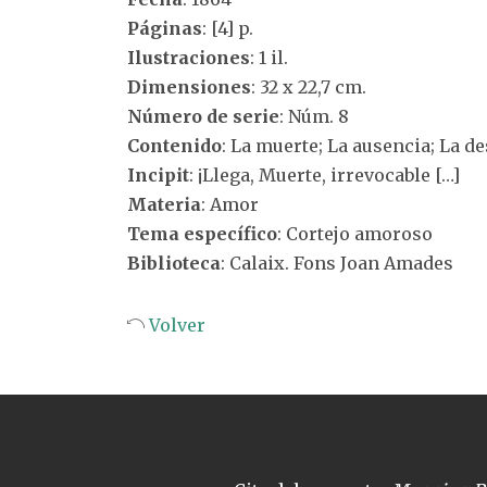
Páginas
: [4] p.
Ilustraciones
: 1 il.
Dimensiones
: 32 x 22,7 cm.
Número de serie
: Núm. 8
Contenido
: La muerte; La ausencia; La d
Incipit
: ¡Llega, Muerte, irrevocable […]
Materia
: Amor
Tema específico
: Cortejo amoroso
Biblioteca
: Calaix. Fons Joan Amades
Volver