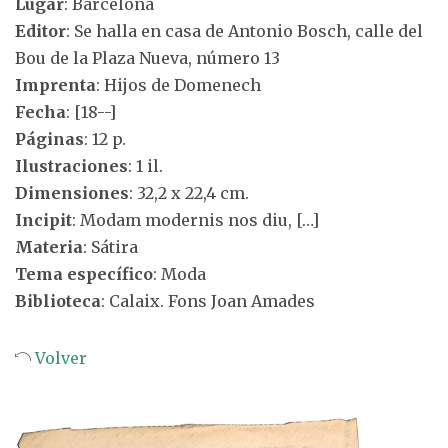
Lugar
: Barcelona
Editor
: Se halla en casa de Antonio Bosch, calle del
Bou de la Plaza Nueva, número 13
Imprenta
: Hijos de Domenech
Fecha
: [18--]
Páginas
: 12 p.
Ilustraciones
: 1 il.
Dimensiones
: 32,2 x 22,4 cm.
Incipit
: Modam modernis nos diu, […]
Materia
: Sátira
Tema específico
: Moda
Biblioteca
: Calaix. Fons Joan Amades
Volver