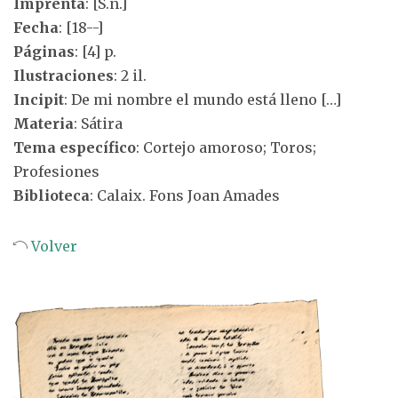
Imprenta
: [S.n.]
Fecha
: [18--]
Páginas
: [4] p.
Ilustraciones
: 2 il.
Incipit
: De mi nombre el mundo está lleno […]
Materia
: Sátira
Tema específico
: Cortejo amoroso; Toros;
Profesiones
Biblioteca
: Calaix. Fons Joan Amades
Volver